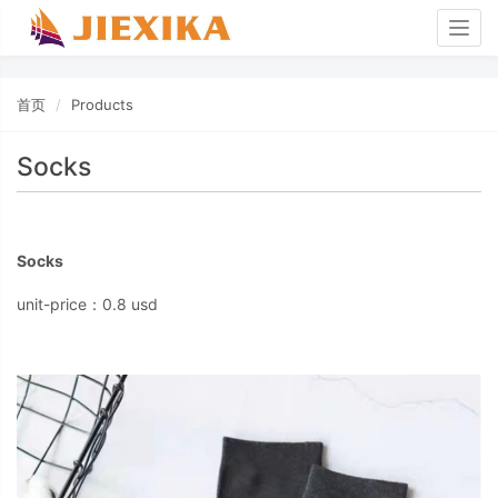
Togg
navig
首页
Products
Socks
Socks
unit-price：0.8 usd